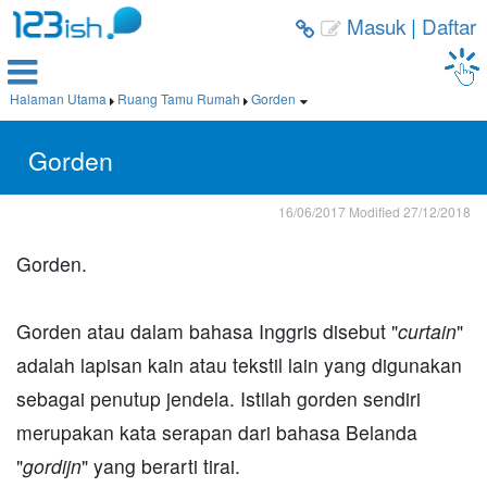
Masuk
|
Daftar



Halaman Utama
Ruang Tamu Rumah
Gorden



Gorden
16/06/2017
Modified
27/12/2018
Gorden.
Gorden atau dalam bahasa Inggris disebut "
curtain
"
adalah lapisan kain atau tekstil lain yang digunakan
sebagai penutup jendela. Istilah gorden sendiri
merupakan kata serapan dari bahasa Belanda
"
gordijn
" yang berarti tirai.