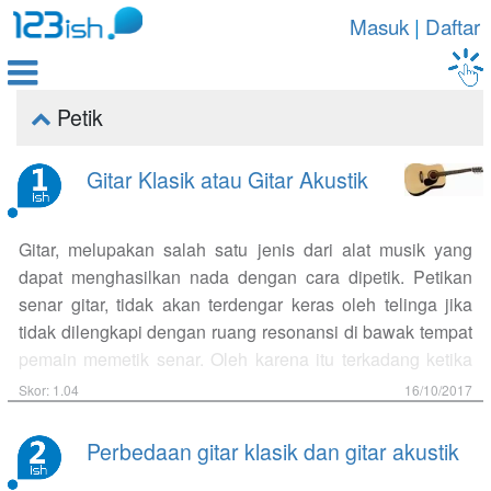
Masuk
|
Daftar

Petik

Gitar Klasik atau Gitar Akustik
Gitar, melupakan salah satu jenis dari alat musik yang
dapat menghasilkan nada dengan cara dipetik. Petikan
senar gitar, tidak akan terdengar keras oleh telinga jika
tidak dilengkapi dengan ruang resonansi di bawak tempat
pemain memetik senar. Oleh karena itu terkadang ketika
musisi menginginkan bunyi yang lembut atau cenderung
Skor: 1.04
16/10/2017
pelan, maka musisi akan memetik gitar pada lokasi yang
menjauhi lubang resonansi. Walaupun kemampuan
Perbedaan gitar klasik dan gitar akustik
musisi dalam memvariasikan kekuatan tangan untuk