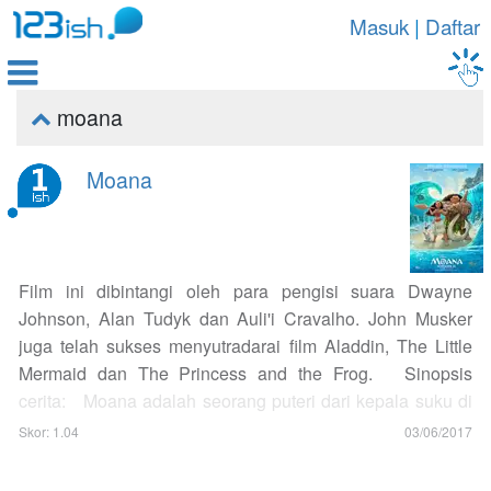
Masuk
|
Daftar

moana

Moana
Film ini dibintangi oleh para pengisi suara Dwayne
Johnson, Alan Tudyk dan Auli'i Cravalho. John Musker
juga telah sukses menyutradarai film Aladdin, The Little
Mermaid dan The Princess and the Frog. Sinopsis
cerita: Moana adalah seorang puteri dari kepala suku di
sebuah pulau. Kepala suku di pulau tersebut yaitu
Skor: 1.04
03/06/2017
ayahnya Moana menetapkan sebuah peraturan bahwa
siapapun tidak boleh ada yang melewati terumbu karang