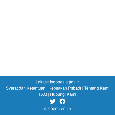
yang mengelilingi pulau mereka. Ternyata hal ini berkaitan
dengan kejadian beberapa tahun yang lalu dimana sang
kepala suku melewati terumbu karang hendak
menyeberangi lautan tetapi kehilangan sahabat baiknya.
Moana tidak bisa menghentikan dirinya untuk berada di
lautan, bahkan jika itu menentang perintah ayahnya.
Kisah selanjutnya nenek Moana menunjukkan siapa
nenek moyang mereka dahulu yang ternyata adalah
pelaut-pelaut handal, tetapi karena peristiwa Maui (dewa
perubah bentuk) yang mencuri hati yang berbentuk batu
hijau dewi Tefiti (dewi pulau), membuat banyak kejadian…
Lokasi:
Indonesia (id)
Syarat dan Ketentuan
|
Kebijakan Pribadi
|
Tentang Kami
FAQ
|
Hubungi Kami


© 2026 123ish