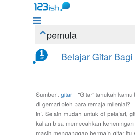

pemula

Belajar Gitar Bag
Sumber :
gitar
“Gitar” tahukah kamu ba
di gemari oleh para remaja milenial
ini. Selain mudah untuk di pelajari,
kalian bisa memecahkan keheningan
masih menganggap bermain gitar itu sa