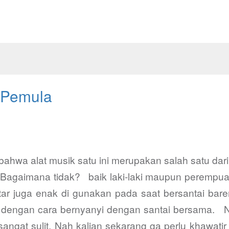
i Pemula
hwa alat musik satu ini merupakan salah satu dari 
? Bagaimana tidak? baik laki-laki maupun perempu
 gitar juga enak di gunakan pada saat bersantai ba
 dengan cara bernyanyi dengan santai bersama. 
ngat sulit. Nah kalian sekarang ga perlu khawatir 