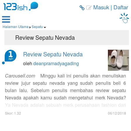
Masuk
|
Daftar



Halaman Utama
Sepatu


Review Sepatu Nevada
Review Sepatu Nevada
oleh
deanpramadyagading
Carousell.com
Minggu kali ini penulis akan menuliskan
review jujur sepatu nevada yang sudah penulis beli 6
bulan lalu. Sebelum penulis membahas review sepatu
Nevada apakah kamu sudah mengetahui merk Nevada?
Ya Nevada adalah sebuah merk perusahaan fashion dari
Indonesia yang menjual baju, sepatu, tas, celana, dan
Skor: 1.32
06/12/2018
masih banyak lagi. Nevada sebenarnya salah satu merk
dari Departement Store Matahari dan brand ini merupakan