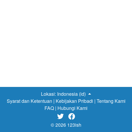
brand yang paling banyak peminatnya mulai dari
kalangan remaja hingga orang dewasa. Ketenaran ini
terbukti dari adanya penghargaan yang di raih oleh
Nevada yaitu Brand Choice Award 2018. Nevada
menciptakan sebuah produk yang dapat dijangkau oleh
kalangan menengah ke bawah dengan berbagai varian
fashion yang unik dan menarik. Untuk membeli produk –
produk Nevada kamu hanya bisa membelinya di
Ramayana atau di Matahari, memang produk darei
Nevada hanya dijual secara khusus di Matahari dan
Ramayana. Jika kamu membeli Nevada selain dari dua
toko diatas maka boleh kamu…
Lokasi:
Indonesia (id)
Syarat dan Ketentuan
|
Kebijakan Pribadi
|
Tentang Kami
FAQ
|
Hubungi Kami


© 2026 123ish