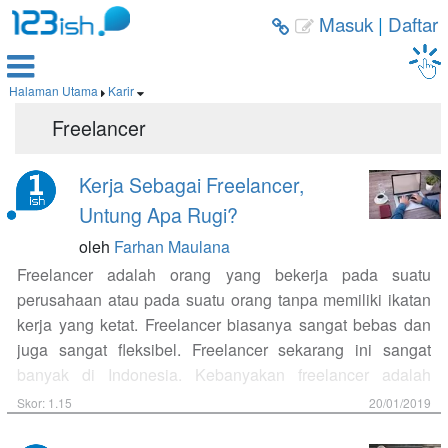
Masuk
|
Daftar



Halaman Utama
Karir


Freelancer
Kerja Sebagai Freelancer,
Untung Apa Rugi?
oleh
Farhan Maulana
Freelancer adalah orang yang bekerja pada suatu
perusahaan atau pada suatu orang tanpa memiliki ikatan
kerja yang ketat. Freelancer biasanya sangat bebas dan
juga sangat fleksibel. Freelancer sekarang ini sangat
banyak di Indonesia. Kebanyakan freelancer adalah
mereka yang masih sekolah, kuliah atau yang baru lulus
Skor: 1.15
20/01/2019
dan belum mempunyai pekerjaan tetap. Namun, tak