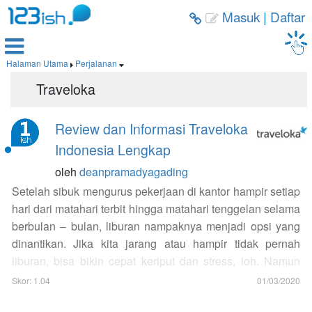
Masuk
|
Daftar



Halaman Utama
Perjalanan


Traveloka
Review dan Informasi Traveloka
Indonesia Lengkap
oleh
deanpramadyagading
Setelah sibuk mengurus pekerjaan di kantor hampir setiap
hari dari matahari terbit hingga matahari tenggelan selama
berbulan – bulan, liburan nampaknya menjadi opsi yang
dinantikan. Jika kita jarang atau hampir tidak pernah
liburan, bisa bikin cepat keriput dan stress, loh. Namun
tentunya liburan membutuhkan waktu dan perencanaan
Skor: 1.04
01/03/2020
yang matang berupa perencanaan anggaran, itinerary,