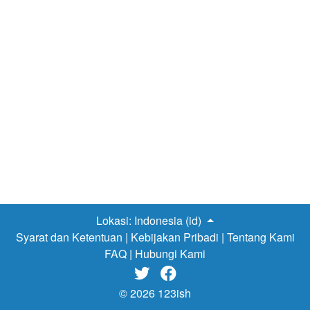
waktu yang dibutuhkan berapa lama dan kapan. Karena
jika tidak direncanakan dengan matang, rencana liburan
kemungkinan bisa berantakan karena bingung mau
kemana atau budget melebihi ekspektasi.
Traveloka
di
Dailysocial.id Untungnya di zaman serba tekno ini
traveling jadi lebih mudah. Kini banyak aplikasi yang
dibuat oleh perusahaan unicorn yang memudahkan
masyarakat, salah satunya adalah Traveloka. Salah satu
unicorn terbesar di Indonesia yang sudah membantu para
traveler mencari destinasi wisata dan memesan tiket
masuk kawasan wisata, penginapan, hingga transportasi
hanya dengan menggunakan fitur – fitur yang…
Lokasi:
Indonesia (id)
Syarat dan Ketentuan
|
Kebijakan Pribadi
|
Tentang Kami
FAQ
|
Hubungi Kami


© 2026 123ish