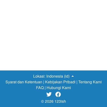
terlewat dan dilupakan. Perencanaan liburan menjadi hal
yang penting untuk memastikan bahwa liburan akan
berjalan sebagaimana mestinya. Kamu bisa lho
menentukannya mulai dari hal yang paling sederhana,
yakni tujuan. Menentukan tempat mana saja yang kamu
akan tuju akan sangat penting untuk manajemen waktu,
jadi waktu yang kamu gunakan bisa terpakai seluruhnya
tanpa dikurangi oleh nyasar atau hal buruk lainnya. Yang
kedua adalah perencanaan keuangan, memastikan
jumlah budget yang sekiranya akan dihabiskan pada saat
liburan, Selain daripada transportasi, hal lain yang
menimbulkan biaya…
Lokasi:
Indonesia (id)
Syarat dan Ketentuan
|
Kebijakan Pribadi
|
Tentang Kami
FAQ
|
Hubungi Kami


© 2026 123ish