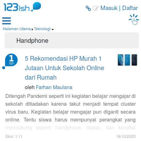
Masuk
|
Daftar



Halaman Utama
Teknologi


Handphone
5 Rekomendasi HP Murah 1
Jutaan Untuk Sekolah Online
dari Rumah
oleh
Farhan Maulana
Ditengah Pandemi seperti ini kegiatan belajar mengajar di
sekolah ditiadakan karena takut menjadi tempat cluster
virus baru. Kegiatan belajar mengajar pun diganti secara
online. Tentu siswa harus mempunyai perangkat yang
mendukung seperti handphone, laptop, dan koneksi
internet. Banyak orang tua bingung memilih HP yang
Skor: 1.11
18/10/2020