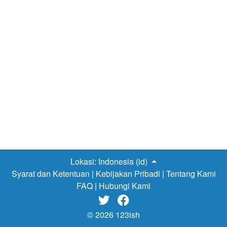
tepat untuk diberikan kepada anaknya untuk kegiatan
belajar mengajar secara online. Oleh karena itu kali ini
saya akan membahas rekomendasi HP murah untuk
kegiatan sekolah online. Oppo A12
Oppo A12
di selular.id Oke kali
ini aku akan merekomendasikan HP Oppo A12 untuk
kegiatan belajar mengajar secara online. Oppo A12 ini
layarnya sudah di dukung dengan teknologi IPS dengan
ukuran pixels 720 x 1560. Walaupun layarnya masih
dengan IPS tapi tidak perlu khawatir karena untuk
kebutuhan seperti video call dan menonton video masih
sangat bagus. Untuk urusan chipset sudah dibekali
dengan chipset mediatek…
Lokasi:
Indonesia (id)
Syarat dan Ketentuan
|
Kebijakan Pribadi
|
Tentang Kami
FAQ
|
Hubungi Kami


© 2026 123ish