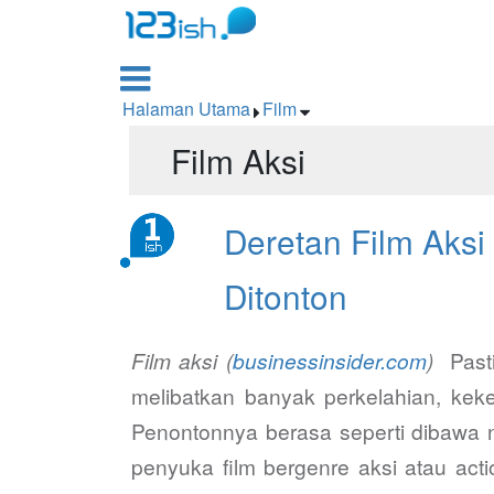

Halaman Utama
Film


Film Aksi
Deretan Film Aks
Ditonton
Film aksi (
businessinsider.com
)
Pasti
melibatkan banyak perkelahian, keke
Penontonnya berasa seperti dibawa n
penyuka film bergenre aksi atau acti