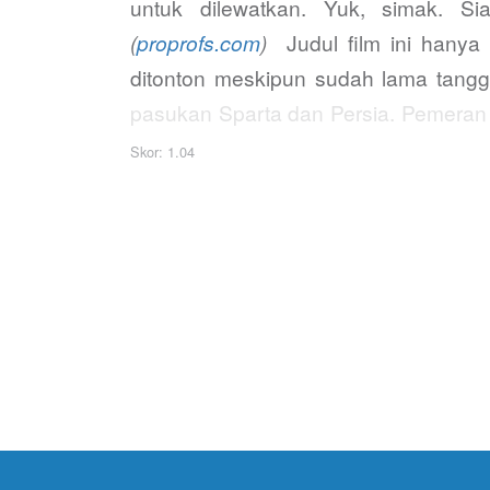
untuk dilewatkan. Yuk, simak. S
(
proprofs.com
)
Judul film ini hanya 
ditonton meskipun sudah lama tangga
pasukan Sparta dan Persia. Pemeran 
pertama rilis di tahun 2006, film ini 
Skor: 1.04