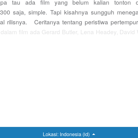
iapa tau ada film yang belum kalian tonton d
300 saja, simple. Tapi kisahnya sungguh menega
l rilisnya. Ceritanya tentang peristiwa pertempu
dalam film ada Gerard Butler, Lena Headey, David 
mendapat…
Lokasi:
Indonesia (id)