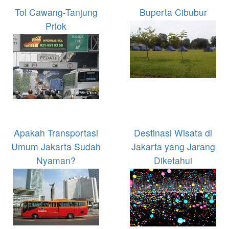
Tol Cawang-Tanjung
Buperta Cibubur
Priok
Apakah Transportasi
Destinasi Wisata di
Umum Jakarta Sudah
Jakarta yang Jarang
Nyaman?
Diketahui