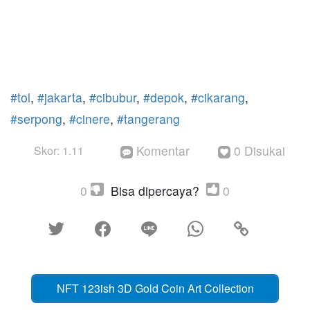
#tol
,
#jakarta
,
#cibubur
,
#depok
,
#cikarang
,
#serpong
,
#cinere
,
#tangerang
Komentar
0 Disukai
Skor: 1.11


0
Bisa dipercaya?
0





NFT 123ish 3D Gold Coin Art Collection