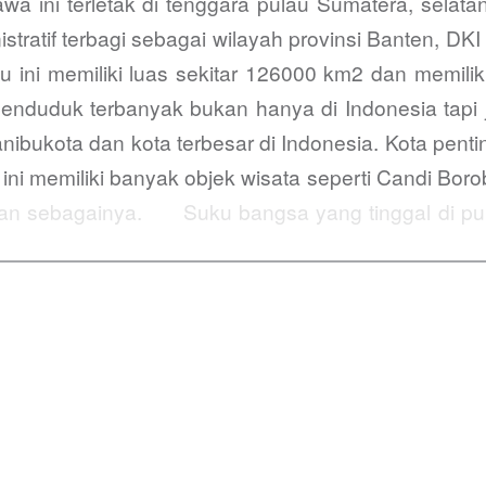
ni terletak di tenggara pulau Sumatera, selatan
stratif terbagi sebagai wilayah provinsi Banten, DK
ni memiliki luas sekitar 126000 km2 dan memiliki
 penduduk terbanyak bukan hanya di Indonesia tap
kanibukota dan kota terbesar di Indonesia. Kota pen
i memiliki banyak objek wisata seperti Candi Borob
dan sebagainya. Suku bangsa yang tinggal di pu