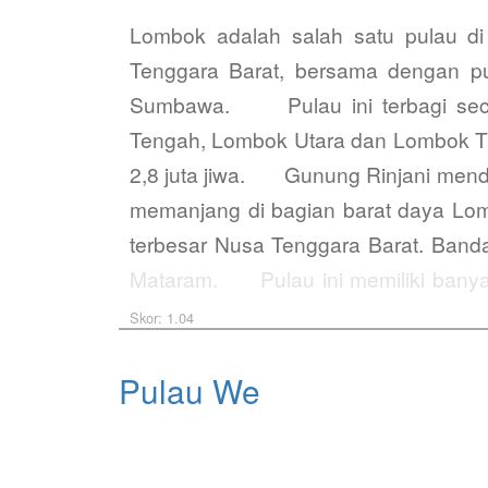
Lombok adalah salah satu pulau di
Tenggara Barat, bersama dengan pu
Sumbawa. Pulau ini terbagi secara
Tengah, Lombok Utara dan Lombok Tim
2,8 juta jiwa. Gunung Rinjani mend
memanjang di bagian barat daya Lom
terbesar Nusa Tenggara Barat. Banda
Mataram. Pulau ini memiliki banyak o
pantai Mandalika. Suku bangsa yan
Skor: 1.04
Pulau We