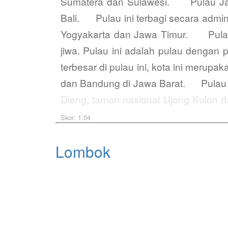
Sumatera dan Sulawesi. Pulau Jawa i
Bali. Pulau ini terbagi secara admini
Yogyakarta dan Jawa Timur. Pulau i
jiwa. Pulau ini adalah pulau dengan
terbesar di pulau ini, kota ini merupa
dan Bandung di Jawa Barat. Pulau in
Dieng, taman nasional Ujong Kulon 
di…
Skor: 1.04
Lombok