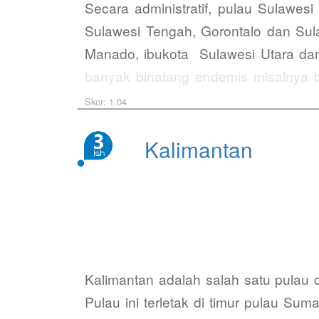
Secara administratif, pulau Sulawes
Sulawesi Tengah, Gorontalo dan Sul
Manado, ibukota Sulawesi Utara da
banyak binatang endemis misalnya 
misalnya suku Bugis, Makassar, Kaili
Skor: 1.04
Kalimantan
Kalimantan adalah salah satu pulau
Pulau ini terletak di timur pulau Su