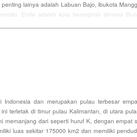
ota penting lainya adalah Labuan Bajo, ibukota Man
Komodo. Ende adalah kota bersejarah dimana B
di Indonesia dan merupakan pulau terbesar empat
terletak di timur pulau Kalimantan, di utara pula
 memanjang dari seperti huruf K, dengan empat se
liki luas sekitar 175000 km2 dan memiliki pend