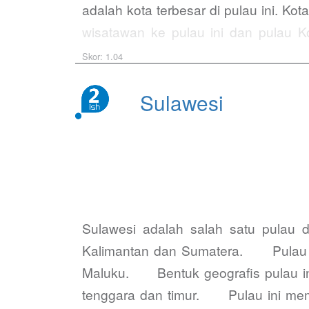
adalah kota terbesar di pulau ini. K
wisatawan ke pulau ini dan pulau 
perjuangannya. Hasil produksi…
Skor: 1.04
Sulawesi
Sulawesi adalah salah satu pulau 
Kalimantan dan Sumatera. Pulau ini 
Maluku. Bentuk geografis pulau ini
tenggara dan timur. Pulau ini memi