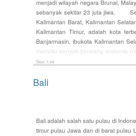
menjadi wilayah negara Brunai, Mala
sebanyak sekitar 23 juta jiwa. Seca
Kalimantan Barat, Kalimantan Selat
Kalimantan Timur, adalah kota terb
Banjarmasin, ibukota Kalimantan Se
memiliki banyak binatang endemis 
yang tinggal di pulau ini…
Skor: 1.04
Bali
Bali adalah salah satu pulau di Indo
timur pulau Jawa dan di barat pulau