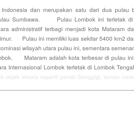
 Indonesia dan merupakan satu dari dua pulau
lau Sumbawa. Pulau Lombok ini terletak di ti
 administratif terbagi menjadi kota Mataram 
ur. Pulau ini memiliki luas sekitar 5400 km2 da
ominasi wilayah utara pulau ini, sementara semen
bok. Mataram adalah kota terbesar di pulau ini, 
ra Internasional Lombok terletak di Lombok Tengah 
bjek wisata seperti pantai Senggigi, taman nasion
g tinggal…