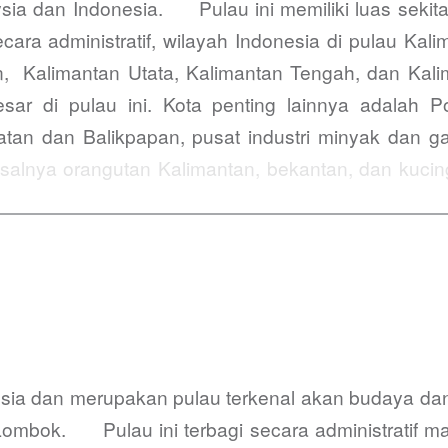
ysia dan Indonesia. Pulau ini memiliki luas seki
ra administratif, wilayah Indonesia di pulau Kalim
an, Kalimantan Utata, Kalimantan Tengah, dan K
esar di pulau ini. Kota penting lainnya adalah P
latan dan Balikpapan, pusat industri minyak da
misalnya orangutan Kalimantan, bekantan, dan ku
nesia dan merupakan pulau terkenal akan budaya dan
 Lombok. Pulau ini terbagi secara administratif 