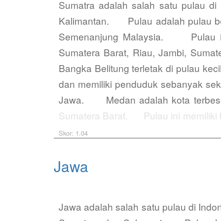
Sumatra adalah salah satu pulau di
Kalimantan. Pulau adalah pulau besar
Semenanjung Malaysia. Pulau ini te
Sumatera Barat, Riau, Jambi, Sumat
Bangka Belitung terletak di pulau kec
dan memiliki penduduk sebanyak seki
Jawa. Medan adalah kota terbesar d
Sumatera Barat. Pulau ini memiliki b
pusat arkeologi…
Skor: 1.04
Jawa
Jawa adalah salah satu pulau di Indo