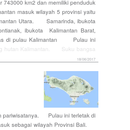
tar 743000 km2 dan memiliki penduduk
antan masuk wilayah 5 provinsi yaitu
alimantan Utara. Samarinda, ibukota
ontianak, ibukota Kalimantan Barat,
n gas di pulau Kalimantan Pulau ini
cing hutan Kalimantan. Suku bangsa
18/06/2017
 pariwisatanya. Pulau ini terletak di
masuk sebagai wilayah Provinsi Bali.