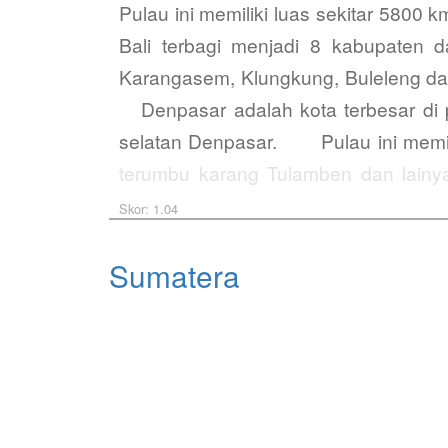
Pulau ini memiliki luas sekitar 5800
Bali terbagi menjadi 8 kabupaten 
Karangasem, Klungkung, Buleleng da
Denpasar adalah kota terbesar di p
selatan Denpasar. Pulau ini memilik
terumbu karang Tulamben dan lainy
umumnya beragama Hindu…
Skor: 1.04
Sumatera