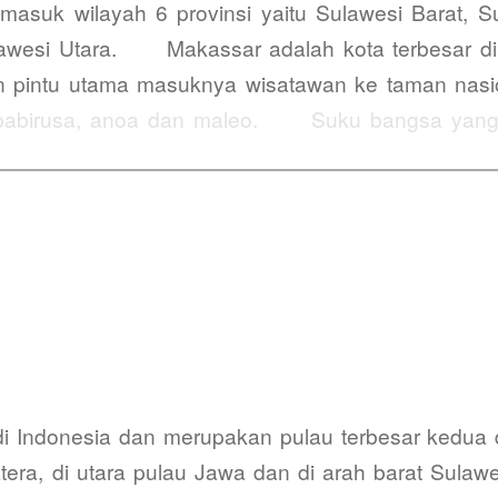
i masuk wilayah 6 provinsi yaitu Sulawesi Barat, 
awesi Utara. Makassar adalah kota terbesar di pu
n pintu utama masuknya wisatawan ke taman na
babirusa, anoa dan maleo. Suku bangsa yang ti
,…
 di Indonesia dan merupakan pulau terbesar kedu
matera, di utara pulau Jawa dan di arah barat Sulaw