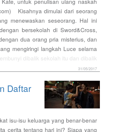
n Kate, untuk penulisan ulang naskah
e.com) Kisahnya dimulai dari seorang
 yang menewaskan seseorang. Hal ini
 dengan bersekolah di Sword&Cross,
dengan dua orang pria misterius, dan
yang mengiringi langkah Luce selama
mbunyi dibalik sekolah itu dan dibalik
31/05/2017
n Daftar
gkat isu-isu keluarga yang benar-benar
ta cerita tentang hari ini? Siapa yang