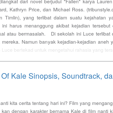
iangkat dari novel berjudul "Fallen" karya Laure
lard, Kathryn Price, dan Michael Ross. (tribunstyl
n Timlin), yang terlibat dalam suatu kejahatan
ini harus menanggung akibat kejadian tersebut
l atau bermasalah. Di sekolah ini Luce terlibat 
ra mereka. Namun banyak kejadian-kejadian aneh 
n Luce bertekad untuk mengetahui rahasia yang terse
 Of Kale Sinopsis, Soundtrack, da
nti kita cerita tentang hari ini? Film yang mengan
at kan dengan karakter bernama Kale di film nanti ki