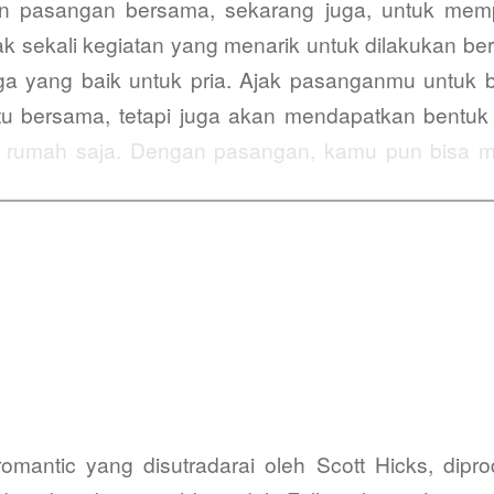
 pasangan bersama, sekarang juga, untuk mempe
 sekali kegiatan yang menarik untuk dilakukan b
ga yang baik untuk pria. Ajak pasanganmu untuk
u bersama, tetapi juga akan mendapatkan bentuk t
i rumah saja. Dengan pasangan, kamu pun bisa 
a. Buatlah sebuah perubahan untuk rumahmu! Pilih…
romantic yang disutradarai oleh Scott Hicks, dipro