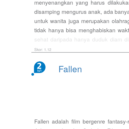
menyenangkan yang harus dilakukan
disamping mengurus anak, ada banyak
untuk wanita juga merupakan olahra
tidak hanya bisa menghabiskan wakt
sehat daripada hanya duduk diam d
pikiran rileks, seperti Yoga misalny
Skor: 1.12
Fallen
Fallen adalah film bergenre fantasy-