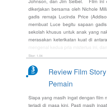
Johnson, dan Jim Seibel. Film ini d
dikerjakan bersama oleh Nichole Mil
gadis remaja Lucinda Price (Addiso
membuat Luce begitu sapaan gadis 
sekolah khusus untuk anak yang naka
merasakan keterikatan kuat di anta
mengenal kedua pria misterius ini, da
kedua pria misterius itu apapun…
Skor: 1.04
Review Film Story
Pemain
Siapa yang masih ingat dengan film na
terjadi di masa kini. Pasti masih ing