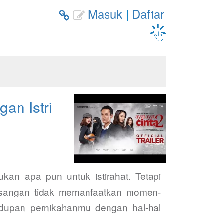
Masuk
|
Daftar


an Istri
kan apa pun untuk istirahat. Tetapi
asangan tidak memanfaatkan momen-
dupan pernikahanmu dengan hal-hal