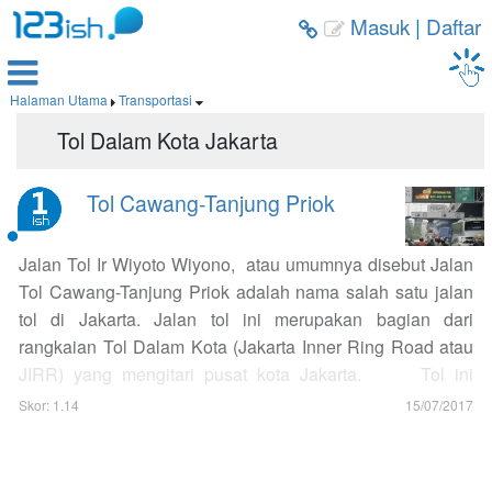
Masuk
|
Daftar



Halaman Utama
Transportasi


Tol Dalam Kota Jakarta
Tol Cawang-Tanjung Priok
Jalan Tol Ir Wiyoto Wiyono, atau umumnya disebut Jalan
Tol Cawang-Tanjung Priok adalah nama salah satu jalan
tol di Jakarta. Jalan tol ini merupakan bagian dari
rangkaian Tol Dalam Kota (Jakarta Inner Ring Road atau
JIRR) yang mengitari pusat kota Jakarta. Tol ini
seluruhnya berupa jalan layang. Ini karena di bawah jalan
Skor: 1.14
15/07/2017
tol ini ada jalan besar yang merupakan jalan poros
ibukota. Tol ini dinamakan menghormati Ir Wiyoto
Wiyono, Msc salah seorang insinyur yang terlibat dalam