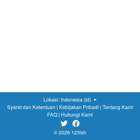
pembangunan jalan ini. Tol ini dibangun mulai tahun
1987, untuk mengatasi kondisi lalu lintas Jakarta yang
saat itu sudah macet. Banyak gedung pemerintahan
maupun swasta yang terletak di samping jalan tol ini,
antara lain adalah Direktorat Jenderal Bea Cukai,
Sekretariat Mahkamah Agung, Universitas Terbuka,
Kantor Camat Jatinegara, ITC Cempaka Putih, Gudang
Garam, Transmat Carrefour dan sebagainya. Tol
dengan panjang 15 km ini memiliki gerbang tol di Cawang
(terusan dari tol Jagorawi dan Jakarta…
Lokasi:
Indonesia (id)
Syarat dan Ketentuan
|
Kebijakan Pribadi
|
Tentang Kami
FAQ
|
Hubungi Kami


© 2026 123ish