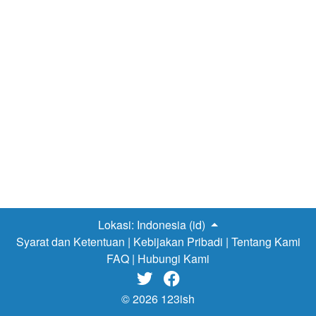
favorit mereka di Youtube. Sebagai orang yang pernah
mengalami masa-masa kejayaan
manga
di era 90an,
orang ini masih senang membaca
manga
klasik di waktu
senggang. Kalau dulu membaca
manga
bisa dilakukan
dengan menyewa buku komik-nya di tempat persewaan
buku favorit di sudut kota ini, sekarang membaca
manga
hanya bisa dilakukan di
tablet
atau
laptop.
Itu pun
dalam bahasa Inggris. Sangat jarang komik
online
yang
menyediakan bahasa Indonesia. Untuk generasi masa
kini, terutama yang lahir setelah tahun 2000an, mungkin
banyak yang belum tahu 10
manga
klasik di bawah ini.
Bagi mereka yang masih mempunyai anak kecil,
mengenalkan
manga
…
Lokasi:
Indonesia (id)
Syarat dan Ketentuan
|
Kebijakan Pribadi
|
Tentang Kami
FAQ
|
Hubungi Kami


© 2026 123ish