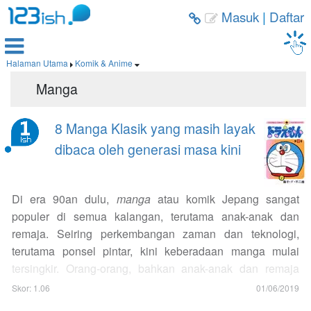
Masuk
|
Daftar



Halaman Utama
Komik & Anime


Manga
8 Manga Klasik yang masih layak
dibaca oleh generasi masa kini
Di era 90an dulu,
manga
atau komik Jepang sangat
populer di semua kalangan, terutama anak-anak dan
remaja. Seiring perkembangan zaman dan teknologi,
terutama ponsel pintar, kini keberadaan manga mulai
tersingkir. Orang-orang, bahkan anak-anak dan remaja
sekalipun, saat ini lebih menyukai berselancar di media
Skor: 1.06
01/06/2019
sosial populer seperti Instagram atau menonton video