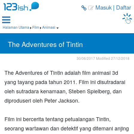
Masuk
|
Daftar



Halaman Utama
Film
Animasi



The Adventures of Tintin
30/06/2017
Modified
27/12/2018
The Adventures of Tintin adalah film animasi 3d
yang tayang pada tahun 2011. Film ini disutradarai
oleh sutradara kenamaan, Steben Spielberg, dan
diproduseri oleh Peter Jackson.
Film ini bercerita tentang petualangan Tintin,
seorang wartawan dan detektif yang ditemani anjing