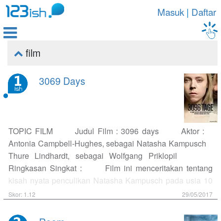
Masuk
|
Daftar

film

3069 Days
TOPIC FILM Judul Film : 3096 days Aktor :
Antonia Campbell-Hughes, sebagai Natasha Kampusch
Thure Lindhardt, sebagai Wolfgang Priklopil
Ringkasan Singkat : Film ini menceritakan tentang
kisah nyata penculikan Natasha Kampusch pada usia 10
tahun oleh Wolfgang Priklopil selama kurang lebih 8 tahun
Skor: 1.12
29/05/2017
lamanya dalam sebuah ruangan kecil yang secara
sengaja disiapkan oleh Wolfgang untuk menculik