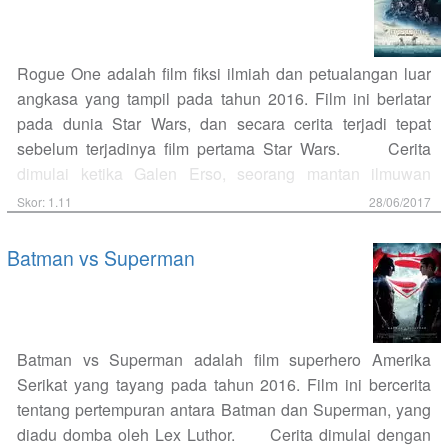
Namun kemudian kekisruhan terjadi ketika para alien
mengeluarkan kata yang diartikan sebagai "gunakan
senjata". Russia dan China yang juga sedang
Rogue One adalah film fiksi ilmiah dan petualangan luar
berkomunikasi dengan alien yang mendarat di wilayahnya
angkasa yang tampil pada tahun 2016. Film ini berlatar
memutuskan untuk mengakhiri komunikasi setelah
pada dunia Star Wars, dan secara cerita terjadi tepat
menerjamahkan kalimat ini. Mereka menganggap ini
sebelum terjadinya film pertama Star Wars. Cerita
tanda bahwa alien akan menyerang. Louise harus
dimulai ketika Galen Erso, seorang mantan ilmuwan
berpacu dengan waktu untuk mencegah pertempuran dan
Empire dipaksa untuk bergabung kembali untuk membuat
Skor: 1.11
28/06/2017
menerjamahkan arti pesan alien sebenarnya dan apa
senjata pemusnah masal oleh Komandan Krennic. Namun
maksud alien mendarat di bumi. Hasil dari penerjemahan
anaknya, Jyn Erso berhasil kabur. Belasan tahun
Batman vs Superman
ini…
kemudian, pemberontak yang melawan Empire mencari
Jyn Erso untuk memintanya untuk mencari ayahnya,
setelah ayahnya mengerim pesan bahwa senjata
pemusnah masal, Death Star telah selesai. Jyn lalu
Batman vs Superman adalah film superhero Amerika
mengetahui bahwa ayahnya membuat kelemahan di
Serikat yang tayang pada tahun 2016. Film ini bercerita
Death Star yang dapat digunakan untuk menghancurkan
tentang pertempuran antara Batman dan Superman, yang
senjata itu. Komandan Krennic mencoba Death Star
diadu domba oleh Lex Luthor. Cerita dimulai dengan