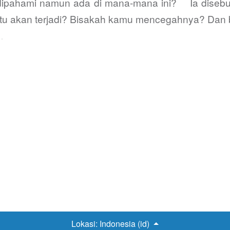
lit dipahami namun ada di mana-mana ini? Ia dise
itu akan terjadi? Bisakah kamu mencegahnya? Dan
…
Lokasi:
Indonesia (id)