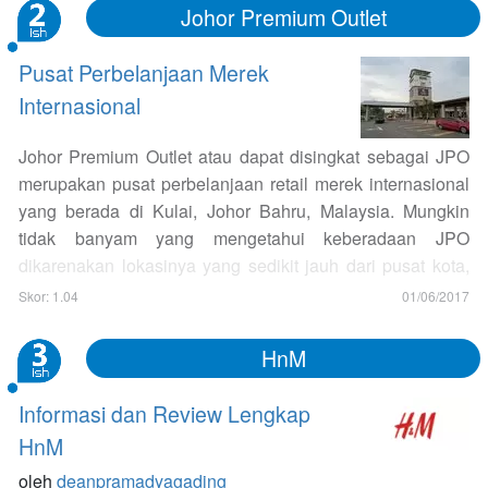
Johor Premium Outlet
Pusat Perbelanjaan Merek
Internasional
Johor Premium Outlet atau dapat disingkat sebagai JPO
merupakan pusat perbelanjaan retail merek internasional
yang berada di Kulai, Johor Bahru, Malaysia. Mungkin
tidak banyam yang mengetahui keberadaan JPO
dikarenakan lokasinya yang sedikit jauh dari pusat kota,
sehingga transportasi umum belum bisa menjangkau
Skor: 1.04
01/06/2017
tempat dimana JPO berada. Terdapat lebih dari 50
outlet merek internasional seperti Furla, Fossil, DKNY,
HnM
Adidas, Gucci, Guess, dll ( lebih lengkapnya bisa dilihat di
link berikut :…
Informasi dan Review Lengkap
HnM
oleh
deanpramadyagading