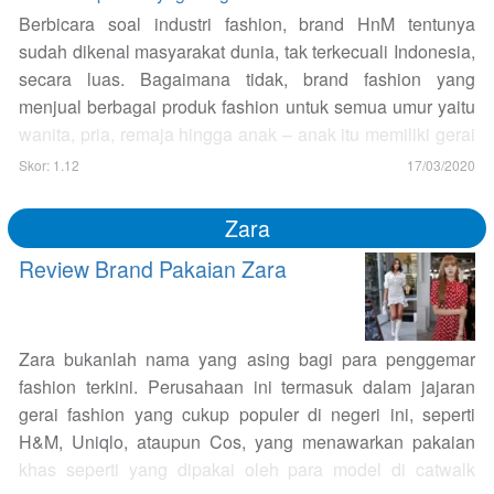
Berbicara soal industri fashion, brand HnM tentunya
sudah dikenal masyarakat dunia, tak terkecuali Indonesia,
secara luas. Bagaimana tidak, brand fashion yang
menjual berbagai produk fashion untuk semua umur yaitu
wanita, pria, remaja hingga anak – anak itu memiliki gerai
di hampir seluruh dunia. Bahkan di Indonesia sendiri,
Skor: 1.12
17/03/2020
outlet HnM sudah tersebar di kota – kota besar di
Indonesia termasuk Bali, Jakarta. Surabaya, Solo,
Zara
Yogyakarta, Medan hingga Batam. Sedangkan untuk
Review Brand Pakaian Zara
skala Internasional, brand…
Zara bukanlah nama yang asing bagi para penggemar
fashion terkini. Perusahaan ini termasuk dalam jajaran
gerai fashion yang cukup populer di negeri ini, seperti
H&M, Uniqlo, ataupun Cos, yang menawarkan pakaian
khas seperti yang dipakai oleh para model di catwalk