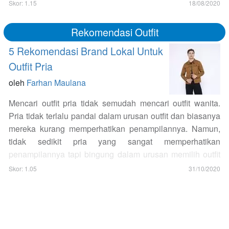
kepada pelanggan umum. Tak jarang kita melihat Zara
Skor: 1.15
18/08/2020
selalu ramai pelanggan, terutama gerai-gerainya yang ada
di dalam mall. Dan tentunya hal ini ada sangkut pautnya
Rekomendasi Outfit
dengan quality control dan fashion update yang selalu
5 Rekomendasi Brand Lokal Untuk
dilakukan oleh…
Outfit Pria
oleh
Farhan Maulana
Mencari outfit pria tidak semudah mencari outfit wanita.
Pria tidak terlalu pandai dalam urusan outfit dan biasanya
mereka kurang memperhatikan penampilannya. Namun,
tidak sedikit pria yang sangat memperhatikan
penampilannya tapi bingung dalam urusan memilih outfit
yang pas untuk dirinya. Kebanyakan pria berfikir jika
Skor: 1.05
31/10/2020
mereka menggunakan outfit dari brand terkenal akan
membuat dirinya terlihat lebih stylish, padahal itu adalah
pemikiran yang salah. Outfit yang stylish adalah outfit
yang pas saat…