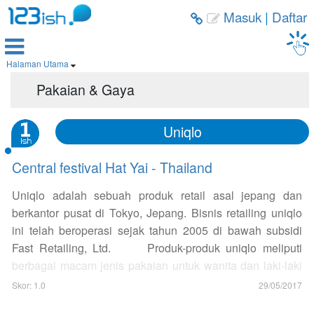
Masuk
|
Daftar



Halaman Utama

Pakaian & Gaya
Uniqlo
Central festival Hat Yai - Thailand
Uniqlo adalah sebuah produk retail asal jepang dan
berkantor pusat di Tokyo, Jepang. Bisnis retailing uniqlo
ini telah beroperasi sejak tahun 2005 di bawah subsidi
Fast Retailing, Ltd. Produk-produk uniqlo meliputi
berbagai macam jenis pakaian untuk wanita dan laki-laki
yang bertemakan "
casual wear
". Serta beberapa baju bayi
Skor: 1.0
29/05/2017
juga ada. Desainnya yang minimalis dan simple serta