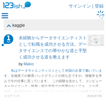
サインイン
|
登録

kaggle

未経験からデータサイエンティスト
として転職を成功させる方法。デー
タサイエンスでの華やかな道と手堅
く成功させる道を教えます
by
Makio
私はデータサイエンティストとして米国の企業で働いていま
す
。生物系での教育バックグランドの持ち主ですが、情報学を学
んで今の仕事に至っています。 この経験を生かして、コンピュー
ターサイエンス・情報・統計学等での学歴がなくても、２０代、
30代、40代の方が、データサイエンティストとして転職できる道
を紹介したいと思います。 データサイエンティストの就
スコア: 1.11
2020/07/05
職・転職に学歴が必要なのは一部の巨大IT企業での研究職。実際