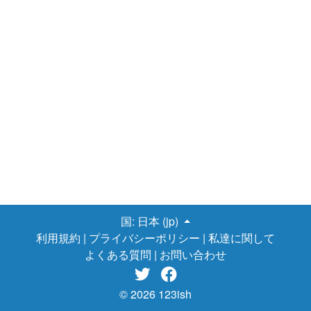
に多く求められているのはデータサイエンスの技術を使いこなせ
る実力者。 最初に、GAFAと括られるGoogle、 Amazon、
Facebook、 Appleなど情報系大企業では、コンピューターサイエ
ンス、統計、数学等で博士の学歴に加えて、更に情報系分野で研
究実績がある人達を「主に」採用しています。 何故なら、これら
巨大IT企業は、AI、深層学習のアルゴリズム、データサイエンス
の技術そのものを研究開発しているので、コンピューターサイエ
ンス・統計での理論的なバックグランドをしっかり理解している
ことを求めているからです。 日本の大企業でも、事情は一緒だと
思います。 ですがビジネスの多くの場ではデータサイエンスの
技術を使える、使いこなせる力が求められています。その点で、
データサイエンスは分野が新しく、ストリートファイトなところ
が多分にあり実力重視です。 例えば
データサイエンスに特化して
いるビッグデータナビの求人
を見ても、ほぼ全ての求人が研究職
でなく、スキル重視の実践者を求めていることが分かります。 こ
国:
日本 (jp)
れはGoogle、 Amazon等でも同じで、使いこなせる実力を証明し
利用規約
|
プライバシーポリシー
|
私達に関して
てデータサイエンティストになる道も開かれています。 この記事
よくある質問
|
お問い合わせ
では、未経験者がデータサイエンティストとして転職を成功させ


る方法について、華やかな道と手堅い道を教えます。 実力
を証明してデータサイエンティストになる華やかな道 データサイ
© 2026 123ish
エンスを行う様々なツールがオープンソースで開発されていて、