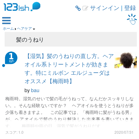
サインイン
|
登録



ホーム
ヘアケア


髪のうねり
【湿気】髪のうねりの直し方。ヘア
オイル系トリートメントが効きま
す。特にミルボン エルジューダは
オススメ【梅雨時】
by
bau
梅雨時。湿気のせいで髪の毛がうねって、なんだかスッキリしな
い。。そんな経験ないですか？ ヘアオイルを使うとうねりが多
少落ち着きますよ。 この記事では、「梅雨時に髪がうねる男」
が、ヘアオイルで髪のうねり解決した出来事を書いていきま
す。 梅雨時や雨の日、湿気で髪がうねりだす
medetai
さんによる
写真AC
からの写真
スコア: 1.0
2020/07/31