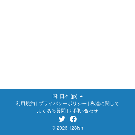
ふだんの天気では髪がうねることはないのに、なぜか湿気の多
い日には髪がうねる。 筆者も湿気が多い日に髪がうねる一人で
す。 毎年梅雨時には髪がうねりますね。 とくに今年(2020年)
の梅雨はひどかったです。だって長いんだもの。。 この記事を
書いている7/28現在、東京はまだ梅雨明けしていません。 髪
のうねりにヘアオイルは有効のようだ。さっそく試してみる そ
んな中、髪のうねりにはヘアオイルが有効であるとの情報を目に
しました。 そしてさっそく試したところ、わりと効果ありまし
た。 うねりも抑えられたし、髪質自体サラサラになってるよう
な気がします！ 以下、詳細をズラズラと書いてみます。 梅
雨で髪のうねりが気になっていたある日、ヘアオイルというアイ
テムに興味を持ちました。 なぜヘアオイルに興味を持ったの
か？ たぶんAmazonのレコメンドで知ったのだと思いま
す。 「髪がまとまる」 「硬い髪がサラサラになる」 「うねら
ない広がらない」 などの、レビューを読んだのがきっかけで
国:
日本 (jp)
す。 ヘアオイルとヘアアイロン ちなみにぼくが去年まで、
利用規約
|
プライバシーポリシー
|
私達に関して
髪のうねり対策で試してみてたのは、ヘアアイロンです。こちら
よくある質問
|
お問い合わせ
↓のメーカーを使っていました。 【Areti】30秒で170℃の急速加


熱。 極細15mm 2WAYヘアアイロン プレシジョン i628BK -
YouTube
Areti(アレティ) ストレート カール ヘアアイロン
© 2026 123ish
i628BK (ブラック)
ただ、このヘアアイロンというアイテ