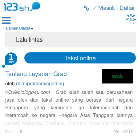
Masuk
|
Daftar



Halaman Utama

Lalu lintas
Taksi online
Tentang Layanan Grab
oleh
deanpramadyagading
KO
Vectologo4u.com
Grab ialah salah satu perusahaan
jasa ojek dan taksi online yang berasal dari negara
Singapura yang kemudian go internasional dan
merambah ke negara –negara Asia Tenggara lainnya
seperti Malaysia, Thailand, Vietnam, Myanmar, Kamboja
dan Indonesia. Grab memiliki lambang hijau untuk
Skor: 1.15
09/11/2018