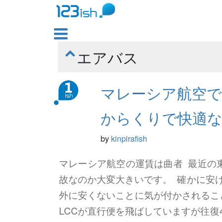

エアバス

マレーシア航空で
からくりで快適
by
kinpirafish
マレーシア航空の運賃は曲者 最近の
故なのか大変大きいです。 確かに安
外に安くないことに気が付かされるこ
LCCが直行便を飛ばしていますが往