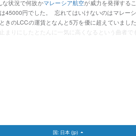
んな状況で何故か
マレーシア航空
が威力を発揮する
45000円でした。 忘れてはいけないのはマレー
ときのLCCの運賃となんと5万を優に超えていまし
ア止まりにしたとたんに一気に高くなるという曲者で
話から入りましょう。小話は2部あります。 エコ
時間のみならず搭乗の時など、幅広い場面でゆとり
らいようという気にもなれます。 実際、筆者は諸
のでこれがものの見事に実現し、空港での過ごし方
。 それにしてもマレーシア航空なので航空会社が
ライアンス
という航空連合に入っているためです。
けにはとどまらず、ステータスを持っていればビジ
でエコノミークラスでは事実上一番乗り、ゆっくり
です！ これをずっと楽しみにしていた筆者ですがこ
てもエ…
国:
日本 (jp)