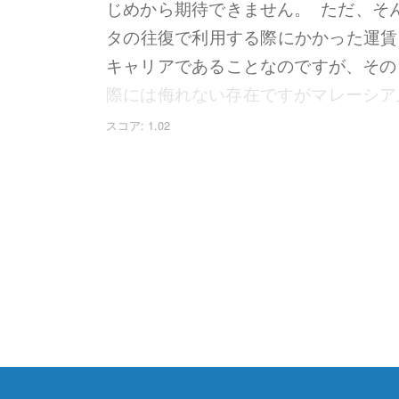
じめから期待できません。 ただ、そ
タの往復で利用する際にかかった運賃は
キャリアであることなのですが、その
際には侮れない存在ですがマレーシ
知るといいことがあるかもしれない小
スコア: 1.02
ンで？ これができると空港で過ごす
にもつながってきますが空港に早くか
になって優先ステータス？ももらった
は以来やったことがありません（笑）
が、それは両者ともに
ワンワールドア
貯まるという話を耳にしますがそれだ
搭乗の際には優先搭乗も適用されるの
のJALカレー JALカレーは大好き
お目にかかれないものです。それにし