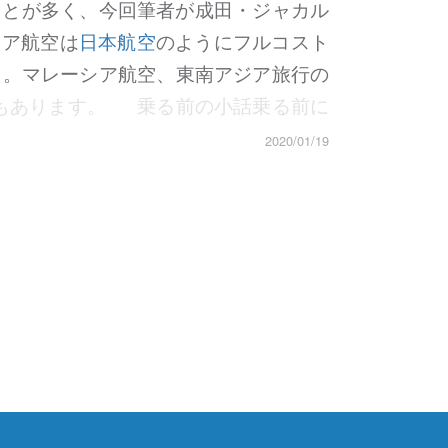
ことが多く、今回筆者が成田・ジャカル
シア航空は
日本航空
のようにフルコスト
た。マレーシア航空、東南アジア旅行の
もあります。 乗る前の小話乗る前に
ノミークラスだけどビジネスクラスレー
2020/01/19
をもって快適に過ごせますし、別の小話
事情で
日本航空のグローバルクラブ会員
がだいぶ変わりました。滑り込みセーフ
違うのに何故できるのかということです
 よく同じアライアンスだからマイルも
ネスクラスレーンでチェックインをし、
荷物整理をする余裕もあります。 旅前
れはラウンジを使うことがないとなかなか