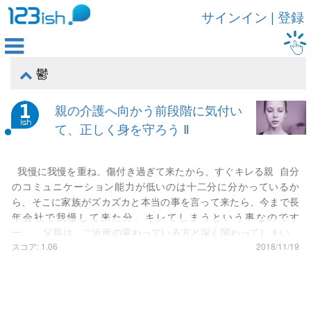
サインイン
|
登録

鬱

親の介護へ向かう前段階に気付い
て、正しく身を守ろう Ⅱ
我慢に我慢を重ね、傷付き過ぎて来たから、すぐキレる親 自分
のコミュニケーション能力が低いのは十二分に分かっているか
ら、そこに家族がズカズカと本当の事を言って来たら、今まで長
年会社で我慢して来た分、キレてしまうという事なのです
ー。 父親は、ご近所の変わっている方と深く関わってしまい、
近所で怒鳴り合い合戦を繰り広げてしまったり、母親もその人に
スコア: 1.06
2018/11/19
急にクラクションを大きく鳴らすなど、近所で目立つ行動を取っ
てしまっていました。それにより私が、両親が悪くならないため
の時系列での状況整理の書類を作成し、警察に提出したりなどし
て両親を守ってきました。 この状況を上手くまわすのには、コ