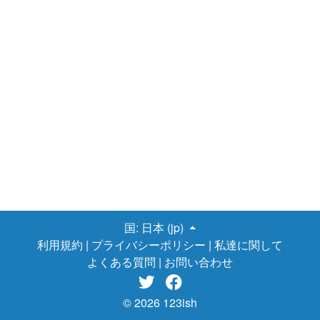
ツが要るー。 それが分かってしまっている時点で、もう二人の介
護を同時にこなしているのです。 毎日毎日、親の介護から
逃げられないとどうなるか でも、自分がそれに気付いていなかっ
たので、自分の心に負担をかけ過ぎてしまいました。 「どうし
て、こんなに私ばかり、大変な役をやらなければならないのだろ
う？パートナーは、仕事だけで、いいな。 私は、仕事にすら行か
せて貰える環境にないのにー。 私がやらなければならない事は全
て、無償の役目ばかり。私はどんなに勉強して大学を出ても、求
められるのは所詮、発展途上国の家事労働を全てやらされる女の
子と同じだな。 どこに働きに出る時間が捻出出来るのだろう？結
婚なんて、ただの愛情の搾取だな。体よく騙されたって訳か
ー 私も若くて愛とか信じて、馬鹿だったな」 そんな事ばかり
考えながら、日々台所に立っていたので、台所に立つとその考え
が頭から離れなくなり、台所に立っただけで泣いてしまう現象が
国:
日本 (jp)
続きました。悔しくて、仕方がなかった。 それを同時にこなし
利用規約
|
プライバシーポリシー
|
私達に関して
ていたら、人生で初めて鬱になってしまいました。 台所に
よくある質問
|
お問い合わせ
立つと、結婚して18年間の、女性として生きる全ての悔しさを思
い出して、泣いて過呼吸になったり、泣いて興奮してしまうの


で、近寄れなくなりました。 パートナーの事は「ジャックと豆
© 2026 123ish
の木」に出てくる、その家の鬼の主人のように見えていまし