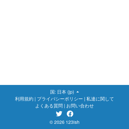
小盛一杯、食パン1枚と半分くらいがいいと思います。それ以外で
は、玄米をとる、白米と玄米を混ぜる、シリアル、春雨などをと
るといいです。これをとるだけでも多少は糖質を抑えられてかな
りいいです。 ２．乳製品を控える 乳製品の取りすぎはやめ
ましょう。 乳製品に含まれるものが、ニキビの増加につながりま
す。牛乳の普段からよく飲む方は豆乳に変更してみたらいいと思
います。スターバックスなどのお店でも牛乳から豆乳に変更でき
ます。よく利用される方はぜひ豆乳に変更してみてくださ
い。 ３．睡眠について 睡眠時間を多くとればとるほどいい
です。 医師に聞いたところによると、完全に部屋を真っ暗にして
寝るとより成長ホルモンの分泌が活発になるとされています。午
後10時以降に寝るといいですが、現実的に考えて無理という人も
多いと思うので午後0時半までには寝るようにしましょう。
４．スキンケアについて スキンケアが非常に大事だとい
国:
日本 (jp)
うことは誰もが知っていることだと思いますが一応紹介しま
利用規約
|
プライバシーポリシー
|
私達に関して
す。 洗顔をしすぎるのはよくないです。 私自身かなりニキビに
悩んでいた時一日に洗顔を何回もしてたりしていたんですが、そ
よくある質問
|
お問い合わせ
れは意味がないです。かえってよくないです。 なので洗顔料を使


用しての洗顔は夜の一回だけでいいと思います。 夏は日焼け止め
© 2026 123ish
は必須です。 日焼けをすることによって肌に炎症が起きるので必