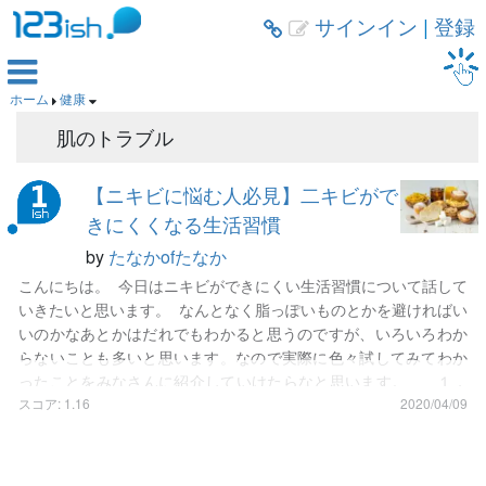
サインイン
|
登録



ホーム
健康


肌のトラブル
【ニキビに悩む人必見】二キビがで
きにくくなる生活習慣
by
たなかofたなか
こんにちは。 今日はニキビができにくい生活習慣について話して
いきたいと思います。 なんとなく脂っぽいものとかを避ければい
いのかなあとかはだれでもわかると思うのですが、いろいろわか
らないことも多いと思います。なので実際に色々試してみてわか
ったことをみなさんに紹介していけたらなと思います。 １．
炭水化物を控える 炭水化物には糖質がたっぷりと含まれてい
スコア: 1.16
2020/04/09
るので、それがニキビの養分となり得るので控えたほうが良いで
す。 とはいっても全然炭水化物をとらないのもかえってストレス
になりうるので適度な摂取が必要です。 一食当たりご飯茶碗に