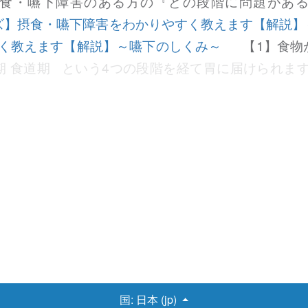
食・嚥下障害のある方の『どの段階に問題があ
ズ】摂食・嚥下障害をわかりやすく教えます【解説】
く教えます【解説】～嚥下のしくみ～
【1】食物が
期 食道期 という4つの段階を経て胃に届けられます。
古典モデル)と言います。今回は、この4期モデルに「先行期
ldのモデル)で説明します。 写真AC 摂食・嚥下の5
す。何をどのようなペースで食べるかを判断します
、温度)を感知して、口に運ぶまでの量や食具を決定し
イントになります。上肢の運動機能や、食具の使用
国:
日本 (jp)