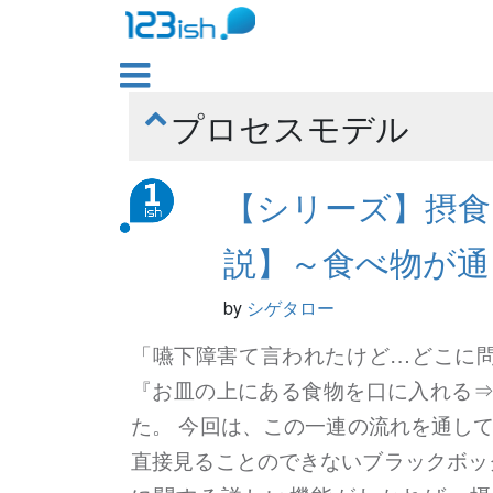

プロセスモデル

【シリーズ】摂食
説】～食べ物が通
by
シゲタロー
「嚥下障害て言われたけど…どこに
『お皿の上にある食物を口に入れる
た。 今回は、この一連の流れを通し
直接見ることのできないブラックボッ