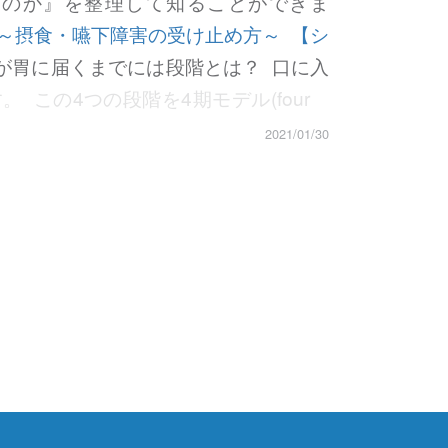
るのか』を整理して知ることができま
～摂食・嚥下障害の受け止め方～
【シ
胃に届くまでには段階とは？ 口に入
 この4つの段階を4期モデル(four
(認知期)」(お皿にある食物を口に入れるまで
2021/01/30
期モデル １：先行(認知)期 先行期は、
。視覚や嗅覚などの感覚や食事に対する
て口へと取り込みます。 この期では、
、姿勢、食事環境も影響します。