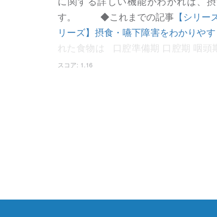
に関する詳しい機能がわかれば、摂
す。 ◆これまでの記事
【シリー
リーズ】摂食・嚥下障害をわかりやす
れた食物は 口腔準備期 口腔期 咽頭
stage sequence model;
スコア: 1.16
の段階)を含めた5期モデル(Leopo
食物を口に入れるまでの段階のことで
経験が必要です。食物性質(物性や味
食べ物を認識する認知・判断力がポ