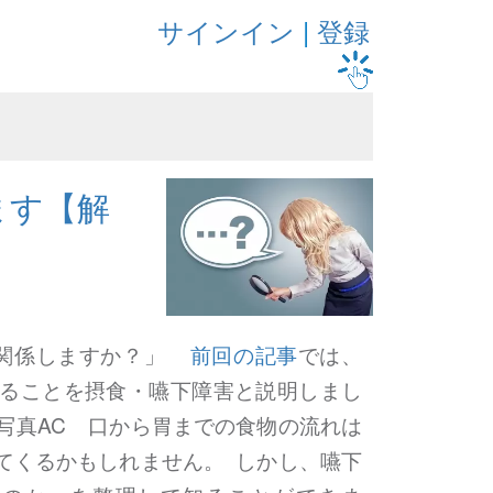
サインイン
|
登録
ます【解
う関係しますか？」
前回の記事
では、
ることを摂食・嚥下障害と説明しまし
写真AC 口から胃までの食物の流れは
てくるかもしれません。 しかし、嚥下