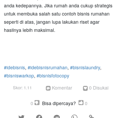
anda kedepannya. Jika rumah anda cukup strategis
untuk membuka salah satu contoh bisnis rumahan
seperti di atas, jangan lupa lakukan riset agar
hasilnya lebih maksimal.
#idebisnis
,
#idebisnisrumahan
,
#bisnislaundry
,
#bisniswarkop
,
#bisnisfotocopy
Komentar
0 Disukai
Skor: 1.11


0
Bisa dipercaya?
0




