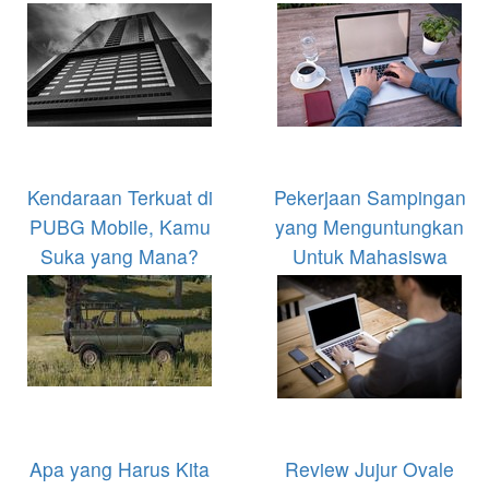
Kendaraan Terkuat di
Pekerjaan Sampingan
PUBG Mobile, Kamu
yang Menguntungkan
Suka yang Mana?
Untuk Mahasiswa
Apa yang Harus Kita
Review Jujur Ovale