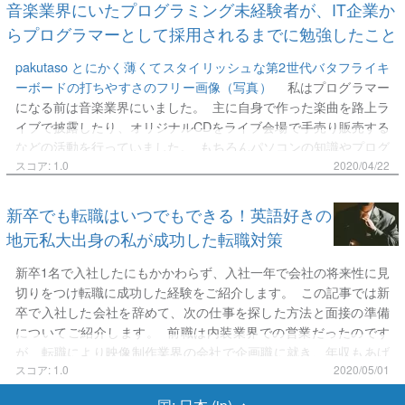
ジニアと無縁の音楽業界にいた
pakutaso アコースティックギタ
音楽業界にいたプログラミング未経験者が、IT企業か
がしたい。 となると、本当にパン屋でなくとも良かったので
本的には毎日最低限の泊りの準備をして行くのです。 もちろん、
ーを持つバンドマンのフリー画像（写真）
高校を卒業した私は
す。 この条件で友人に相談してみると、友人が働いている百貨店
らプログラマーとして採用されるまでに勉強したこと
それで仕事終わりの予定をキャンセルする事数知れず…。 そん
音楽の専門学校に進学しました。そこで音楽理論や作詞法といっ
を紹介してくれました。 給与は下がるものの、休みを確保しなが
な生活を続けていくうちに 「毎日おうちに帰りたい！」 「苦
た作曲についてのことを学び、専門学校を卒業してからはアルバ
pakutaso とにかく薄くてスタイリッシュな第2世代バタフライキ
ら接客業が出来るので良いかもしれないと思い、早速店舗に電話
手な先輩と1泊過ごしたくない！」 という感情が膨らんでいっ
イトをしながら音楽活動に励んでいました。 路上ライブやステー
ーボードの打ちやすさのフリー画像（写真）
私はプログラマー
をします。 やはりどこも人手不足のようですぐに面接の日程が決
たのです。 毎朝出勤する電車に乗っては 「あぁ、この人はきっ
ジで曲を披露することや、自身のオリジナル曲をCD化して50枚ほ
になる前は音楽業界にいました。 主に自身で作った楽曲を路上ラ
まりましたが前回の教訓を忘れたわけでは…
と仕事が終わったら家に帰るんだろうな」 などと目に入る人が
ど販売するなど積極的に活動していました。 しかし当然、音楽活
イブで披露したり、オリジナルCDをライブ会場で手売り販売する
皆 「自宅に帰ることのできる人」 という至高の存在に思えてな
動だけでは食べていけず、アルバイトをしながら生計を立ててい
などの活動を行っていました。 もちろんパソコンの知識やプログ
らなかったのです。（重症） そんな理由から転職を考えるように
ました。 そんな生活を続けていた時 このまま売れなかったらフ
ラミングの知識は持ち合わせていませんでした。 しかし半年間、
スコア: 1.0
2020/04/22
なりました。 仕事自体は楽しかったです。 ■転職先がなぜパ
リーターとして生きていくのか 一生結婚できずに暮らしていくの
地道に勉強を続けていった結果プログラマーとして採用され、機
ン屋？ 転職先に求めていたこと 毎日自宅に帰れること 休
か このような思いが脳裏をよぎり突然将来が不安になったた
能開発などの業務を任されるようになりました。 今回はそんな音
新卒でも転職はいつでもできる！英語好きの
みがちきんともらえること 給与が今より多いこと できれば接客業
め、好きなことをやるのならまずは生活を安定させようと就職を
楽業界にいて未経験だった私が、プログラマーになるために勉強
高いハードルを掲げても、自分の学歴じゃ転職挫折するだけだと
地元私大出身の私が成功した転職対策
決意しました。 手に職をつけたいという強い想いがあったた
したことをご紹介していこうと思います。 基礎知識を学ぶと同
思っていたので条件はゆるく設定していました。 これが後々悪い
め、数ある職業の中でプログラマーを目指すことにしまし
時に実践できるオンライン学習 私の場合は「Java」と呼ばれ
新卒1名で入社したにもかかわらず、入社一年で会社の将来性に見
方向に行ってしまうのですが(笑) ネット上の求人広告でその条件
た。 エンジニア向け転職サイトを活用
pakutaso トラックパッ
る、家電製品やアンドロイドアプリなどの広い用途で使われてい
切りをつけ転職に成功した経験をご紹介します。 この記事では新
に合ったのが地元の割と大きなパン屋さんだったのです。 ■
ドやノートPCが置かれたエンジニアのデスクのフリー画像（写
るプログラミング言語を勉強しました。 最初に基礎知識と実践
卒で入社した会社を辞めて、次の仕事を探した方法と面接の準備
実際に転職してみてどうだった？
真
転職サイトにはエンジニア向けのものが豊富に存在していま
力を同時に習得することのできる、有料のプログラミングオンラ
についてご紹介します。 前職は内装業界での営業だったのです
した。 それぞれ特徴があり、20代のためのエンジニア転職サイ
イン学習に取り組みました。
Progate
ドットインストール
な
が、転職により映像制作業界の会社で企画職に就き、年収もあげ
トが存在しました。
マイナビエージェント×IT
リクらくエンジ
どが存在しましたが、0からプログラミングを始めるには最適と言
ることが出来ました。 まずは自己紹介 私は、21年間生まれた
スコア: 1.0
2020/05/01
ニア
などがありましたが、私は「
リクらくエンジニア
」を活用
われおり敷居の低いことで有名な「
Progate
」で学習をしまし
土地で育ち、大学まで実家暮らしでした。英語が大好きだったの
しました。 エンジニアは高度な技術を必要とし、難しい印象があ
た。 パソコンやスマホなど、どこからでも学習を進めることが