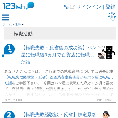
サインイン
|
登録



ホーム
仕事


転職活動
【転職失敗・反省後の成功談】パン
屋に転職後3ヵ月で百貨店に転職し
た話
みなさんこんにちは。 これまでの就職遍歴については過去記事
【転職失敗経験談・反省】鉄道系客室乗務員からパン屋に転職し
た話
をご参照下さい。 今回はパン屋に就職した私が３か月で辞め
て、百貨店に再々就職した話を書きます。 ●なぜパン屋を辞めた
のか？ 理由はひとつ。「労働条件がひどかったから」で
す。 どのようにひどかったのかと言うと、求人票に書いてある条
スコア: 1.03
2019/09/20
件とまるで違っていました。 月給１８万円以上→業界未経験だ
からとりあえずは１６万からね 休日日数月８日以上→社員が少な
【転職失敗経験談・反省】鉄道系客
いから今は大体５日前後かな 希望休自由のシフト制→社員が少な