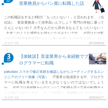
室乗務員からパン屋に転職した話
いからそんなの無理だよ ちなみにこれは面接時は説明されず、
全て就職後に発覚しました。 それを指摘すると「社会人なのに
これくらい常識でわかるでしょ！！」とキレられ、この時点（１
この転職話をすると8割方「もったいない！」と言われます。（当
ヶ月目）で既に辞める決意をしました。 ●次こそ転職を成功さ
社比） 客室乗務員って倍率高いんでしょ？ 専門の学校に通って
せるために 転職１ヶ月目で既に辞める決意をした私。次こそ
たんじゃないの？ 大手なんだから辞めるなんてもったいない！
は失敗をしたくないという思いから今回失敗したフィードバック
大体このような感想をお持ちになるみたいです。 今回はなぜ私
をしました。 敗因としては、 ①求人票の好条件を鵜呑みにし
が大手の客室乗務員職からパン屋に転職したのかをお話ししたい
た。②誰にも相談せずに転職活動をした。 この二つだと思いまし
と思います。業界を目指している人や転職活動中の方の参考にな
スコア: 1.0
2019/08/23
た。 ①に関しては完全に研究不足です。そもそも、求人票に良い
れば嬉しいです。 ■転職したいと思ったきっかけ この職
ことを書き並べて応募者を釣るような企業が悪いのですが、そこ
に就いたきっかけについては
前回の記事
を参考にしてみてくださ
【体験談】音楽業界から未経験でプ
は面接で突っ込むべきだったと反省しました。 「求人票に書い
いね。 入社して3年ほど経ったくらいで日に日に増していく思
ログラマーに転職
てあることを１００％信じてはいけない」という教訓を学び、次
い…それは 「毎日家のベッドで寝たい」 理由それ？？ と思
回の面接に生かすことを決意します。 ②は誰でも良いので、転職
うでしょう。帰宅貴族のみなさまは！ 毎日いろいろな列車に乗
pakutaso スマホで修正依頼を確認しながらコーディングするエン
の相談を第３者に聞いてもらうべきでした。転職を経験した人
りながらお客様にお弁当を売ったりコーヒーを売ったりしていた
ジニアのフリー画像（写真）
IT業界が急成長する中、プログラ
や、友人でも。現状を相談すればなにかアドバイスがもらえたり
わけですが、遅い時間の列車に乗務すると帰りは翌日になりま
マーに転職を考えている方も少なくないのではないでしょう
もしかしたら、「そこは前から求人が出続けてるから怪しい」な
す。 例えで言うと、看護師さんの夜勤のような感じです。 大抵
か。 近年では未経験からのエンジニア転職を謳う広告や転職サイ
どの情報が得られたかもしれないのです。 ●反省を生かして、
の乗務は2人一組で行うのですが、その相方が怖い先輩だった時の
トも増えてきています。 そこで今回は、未経験からプログラマー
いざ転職へ…！ そこで私は転職後の働き方で何を求めているかを
絶望感といったら、丸1日以上も一緒に行動しなくてはいけないス
になるにはどのようなプロセスを踏んで行くべきなのかを、私の
スコア: 1.0
2020/04/17
洗い出しました。私の場合は趣味に時間を使いたかったので 休
トレスたるや。 日帰りで帰ってこられるはずのシフトだったとし
経験を踏まえてお話ししていこうと思います。 もともとはエン
みをしっかり確保できる。 希望休が通る。 残業が少ない。 接客
ても、天気が崩れて運休となれば泊りが発生します。なので、基