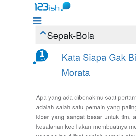

Sepak-Bola

Kata Siapa Gak Bis
Morata
Apa yang ada dibenakmu saat pertama
adalah salah satu pemain yang palin
kiper yang sangat besar untuk tim,
kesalahan kecil akan membuatnya menj
yang paling dilihat adalah pemain at