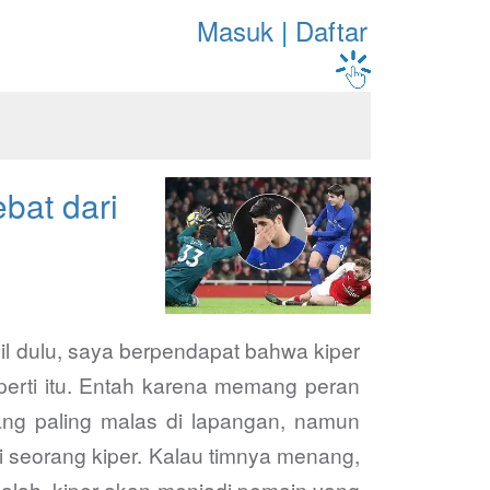
Masuk
|
Daftar
bat dari
l dulu, saya berpendapat bahwa kiper
perti itu. Entah karena memang peran
ang paling malas di lapangan, namun
i seorang kiper. Kalau timnya menang,
kalah, kiper akan menjadi pemain yang