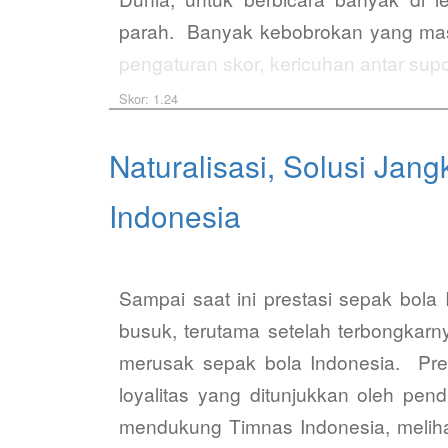
parah. Banyak kebobrokan yang masih
pengaturan skor, kericuhan antar sup
bola kita masih seperti…
Skor: 1.24
Naturalisasi, Solusi Ja
Indonesia
Sampai saat ini prestasi sepak bola
busuk, terutama setelah terbongkarn
merusak sepak bola Indonesia. Pres
loyalitas yang ditunjukkan oleh p
mendukung Timnas Indonesia, melih