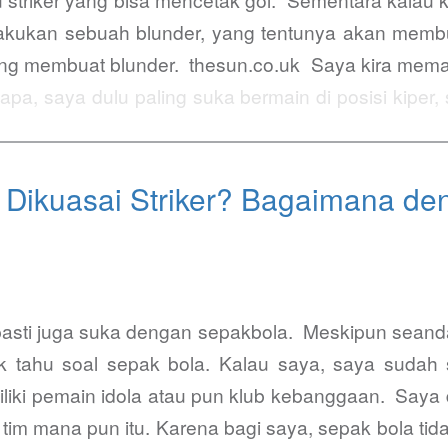
 melakukan sebuah blunder, yang tentunya akan me
ang membuat blunder. thesun.co.uk Saya kira memang
pa, saya dulu paling suka bermain di posisi kiper, 
u Dikuasai Striker? Bagaimana d
asti juga suka dengan sepakbola. Meskipun seand
ak tahu soal sepak bola. Kalau saya, saya sudah 
iki pemain idola atau pun klub kebanggaan. Saya du
 tim mana pun itu. Karena bagi saya, sepak bola ti