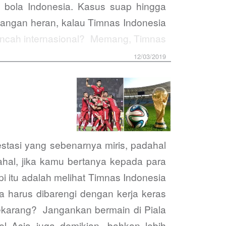
 bola Indonesia. Kasus suap hingga
 jangan heran, kalau Timnas Indonesia
 kancah internasional? Memang, Timnas
12/03/2019
stasi yang sebenarnya miris, padahal
ahal, jika kamu bertanya kepada para
i itu adalah melihat Timnas Indonesia
 harus dibarengi dengan kerja keras
ekarang? Jangankan bermain di Piala
el Asia juga demikian, bahkan lebih