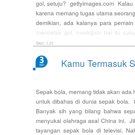
gol, setuju? gettyimages.com Kalau b
karena memang tugas utama seorang 
demikian, ada kalanya para pemain 
mencetak gol, meskipun hal itu cuk
dengan bahasan yang tidak jelas, s
Skor: 1.01
Kamu Termasuk S
Sepak bola, memang tidak akan ada h
untuk dibahas di dunia sepak bola. 
Banyak sih yang bilang bahwa sepa
menyukai olahraga asal China ini. J
tayangan sepak bola di televisi. Na