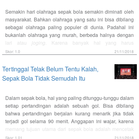
label harga tinggi. Memiliki banyak uang akan membuat
mereka dengan mudah mendatangkan pemain yang
Semakin hari olahraga sepak bola semakin diminati oleh
mereka inginkan. Karena saat ini juga banyak para
masyarakat. Bahkan olahraga yang satu ini bisa dibilang
pemain bintang yang mudah tergiur dengan tawaran gaji
sebagai olahraga paling populer di dunia. Padahal ini
selangit yang diberikan oleh tim peminat. Dalam transfer
bukanlah olahraga yang murah, berbeda halnya dengan
sepak bola modern, tentu kita masih ingat bagaimana
lari atau
joging
. Karena banyak hal yang harus
ketika PSG mendatangkan Neymar dari Barcelona
dipersiapkan sebelum bermain sepak bola, mulai dari
Skor: 1.0
21/11/2018
dengan banderol sebesar 222 juta euro atau lebih dari 3
bola, deker, hingga sepatu sepak bola yang tentu
triliun rupiah. Kemudian kita juga baru saja dikejutkan
harganya tidaklah murah. Meskipun demikian, hal itu
Tertinggal Telak Belum Tentu Kalah,
oleh…
sama sekali tidak menghalangi para pecinta sepak bola
Sepak Bola Tidak Semudah Itu
untuk tetap memainkan olahraga yang satu ini. Di era
milenial seperti saat ini, sepak bola sering disebut sebagai
olahraga pemersatu. Ya, karena ketika tim
Dalam sepak bola, hal yang paling ditunggu-tunggu dalam
kebanggaannya bermain, ribuan suporter akan berkumpul
setiap pertandingan adalah sebuah gol. Bisa dibilang
menjadi satu di dalam stadion tanpa memperdulikan ras,
bahwa pertandingan berjalan kurang menarik jika tidak
agama, hingga warna kulit, dan mereka hanya memiliki
terjadi gol selama 90 menit. Anggapan ini wajar, karena
satu tujuan, yakni mendukung tim
memang tujuan utama dari sepak bola adalah mencetak
kesayangannya. Sebagai olahraga terpopuler di dunia,
gol sebanyak-banyaknya ke gawang tim lawan. Karena
Skor: 1.01
21/11/2018