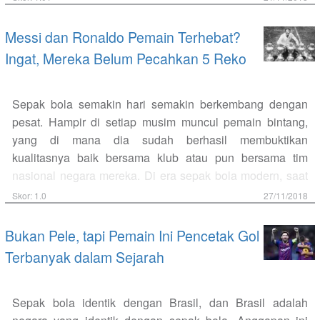
jelas bahwa pertandingan sepak bola bisa menyedot
menjadi tujuan utama dalam sepak bola, tentunya
ribuan bahkan hingga jutaan pasang mata. Oleh sebab itu,
mencetak gol ke gawang tim lawan tidaklah mudah. Butuh
Messi dan Ronaldo Pemain Terhebat?
selain sebagai…
kerja sama yang baik dan tendangan yang akurat untuk
Ingat, Mereka Belum Pecahkan 5 Reko
bisa membobol gawang tim lawan. Dalam sepak bola,
semua pemain bisa mencetak gol, tidak terkecuali
seorang kiper, yang notabene dia adalah pemain yang
Sepak bola semakin hari semakin berkembang dengan
harus selalu berada di bawah mistar gawang. Untuk
pesat. Hampir di setiap musim muncul pemain bintang,
mencetak gol, pemain boleh menggunakan semua bagian
yang di mana dia sudah berhasil membuktikan
tubuhnya, kecuali tangan. Karena mencetak gol tidaklah
kualitasnya baik bersama klub atau pun bersama tim
mudah, tidak jarang kedua tim yang tengah bertanding
nasional negara mereka. Di era sepak bola modern, saat
kesulitan untuk mencetak gol. Jika sudah demikian,
mendengar kata pemain bintang, pasti di benak kalian
Skor: 1.0
27/11/2018
pertandingan pun berpeluang besar untuk berakhir
akan muncul nama Cristiano Ronaldo dan Lionel Messi.
dengan skor imbang 0-0. Sementara ketika tim lawan
Dengan kualitasnya yang jauh di atas rata-rata, keduanya
Bukan Pele, tapi Pemain Ini Pencetak Gol
bermain…
pun bahkan sempat disebut sebagai pemain dari planet
Terbanyak dalam Sejarah
lain. Ronaldo dengan kekuatan fisiknya juga sering
disamakan dengan robot, sementara Messi dengan
kelincahannya sering disamakan dengan alien, yang tidak
Sepak bola identik dengan Brasil, dan Brasil adalah
lain adalah makhluk dari luar angkasa. Anggapan itu