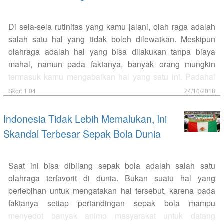
berhasil mengalahkan sang tetangga, Manchester United
yang sebelumnya dianggap lebih mapan. Padahal
sebelum dibeli oleh Sheikh Mansour pada tahun 2008
Di sela-sela rutinitas yang kamu jalani, olah raga adalah
yang lalu, Manchester City adalah klub yang tidak terlalu
salah satu hal yang tidak boleh dilewatkan. Meskipun
diperhitungkan. Namun setelah tahun 2008, Manchester
olahraga adalah hal yang bisa dilakukan tanpa biaya
City langsung berubah menjadi salah satu klub yang
mahal, namun pada faktanya, banyak orang mungkin
cukup disegani di Inggris. Di era kepemilikan Mansour,
termasuk kamu mengabaikan hal yang satu ini. Padahal
klub berjuluk
The Citizens
itu sudah berhasil mengoleksi 7
olahraga adalah aktivitas yang memiliki banyak manfaat
Skor: 1.04
24/10/2018
gelar bergengsi, di mana tiga di antaranya adalah gelar
untuk tubuh, mulai dari mencegah penyakit jantung,
juara Liga Premier Inggris. …
menurunkan tekanan darah tinggi, menangkal obesitas,
Indonesia Tidak Lebih Memalukan, Ini
hingga meningkatkan kualitas hidup. Kok bisa? Ya,
Skandal Terbesar Sepak Bola Dunia
karena dengan olahraga kamu akan mengajak semua
anggota tubuhmu untuk bergerak, dan tentunya hal itu
akan memperlancar peredaran darah dan juga membakar
Saat ini bisa dibilang sepak bola adalah salah satu
lemak di tubuhmu. Seperti yang sudah kamu ketahui,
olahraga terfavorit di dunia. Bukan suatu hal yang
peredaran darah dan lemak dalam tubuh sering kali
berlebihan untuk mengatakan hal tersebut, karena pada
menjadi awal dari suatu penyakit. Bicara soal olahraga,
faktanya setiap pertandingan sepak bola mampu
yang ada di pikiran kamu pertama kali mungkin salah
menyedot banyak animo masyarakat untuk datang