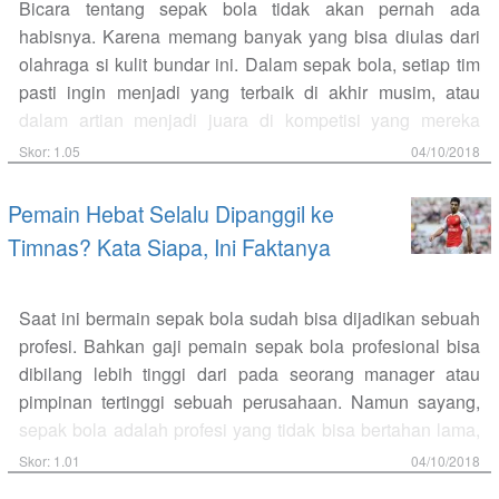
Bicara tentang sepak bola tidak akan pernah ada
dibanggakan dari Hindia Belanda saat tampil di Piala
habisnya. Karena memang banyak yang bisa diulas dari
Dunia 1938, karena kala itu mereka justru menjadi bulan-
olahraga si kulit bundar ini. Dalam sepak bola, setiap tim
bulanan negara-negara lainnya dan di pertandingan
pasti ingin menjadi yang terbaik di akhir musim, atau
pertama Indonesia kalah dari Hungaria dengan skor telak
dalam artian menjadi juara di kompetisi yang mereka
6-0. Sejak saat itu, Indonesia tidak pernah lagi bermain
ikuti. Namun untuk menjadi juara tidak lah mudah, butuh
Skor: 1.05
04/10/2018
di Piala Dunia. Jangankan Piala Dunia, untuk juara…
latihan yang keras dan juga pemain-pemain yang memiliki
mental baja. Banyaknya pemain bintang yang menghuni
Pemain Hebat Selalu Dipanggil ke
sebuah tim bukan sebuah jaminan, mereka bisa langsung
Timnas? Kata Siapa, Ini Faktanya
menjadi juara. Karena memang sepak bola adalah
olahraga yang cukup unik, tidak ada yang mustahil di
dalam sepak bola. Mungkin kita pernah dikejutkan
Saat ini bermain sepak bola sudah bisa dijadikan sebuah
dengan keberhasilan Leicester City menjadi juara Liga
profesi. Bahkan gaji pemain sepak bola profesional bisa
Premier Inggris musim 2016/17 yang lalu. Padahal kala itu
dibilang lebih tinggi dari pada seorang manager atau
mereka tidak memiliki pemain bintang, namun pelatih
pimpinan tertinggi sebuah perusahaan. Namun sayang,
mereka, Claudio Ranieri berhasil mengantarkan anak
sepak bola adalah profesi yang tidak bisa bertahan lama,
buahnya menjadi yang terbaik di akhir musim. Luar
karena para pemain bintang sekali pun kemampuannya
Skor: 1.01
04/10/2018
biasanya lagi, Leicester City menjadi juara dengan
akan menurun seiring dengan bertambahnya usia mereka.