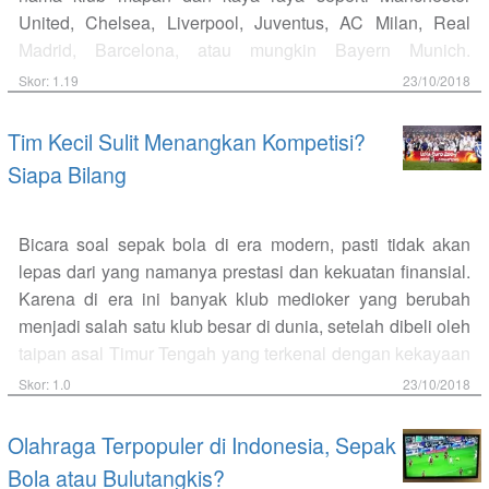
melihat pertandingannya. Apa pun alasannya, yang pasti
United, Chelsea, Liverpool, Juventus, AC Milan, Real
saat ini banyak orang yang menyukai sepak bola, dan
Madrid, Barcelona, atau mungkin Bayern Munich.
menjadikan olah raga yang satu ini sangat populer di
Sebenarnya tidak salah, karena memang untuk saat ini
Skor: 1.19
23/10/2018
dunia, mengalahkan kepopuleran olahraga bola jenis
mereka adalah klub-klub dengan prestasi yang mentereng
lainnya. Meskipun hanya sebuah olahraga, namun
dan didampingi oleh kekuatan finansial. Dengan kekuatan
Tim Kecil Sulit Menangkan Kompetisi?
sepak…
finansial yang cukup memadai, mereka bisa dengan
Siapa Bilang
mudah mendatangkan banyak pemain berkualitas demi
memperkuat skuat dan menjaga nama besar mereka di
panggung sepak bola. Namun pernahkah kalian berpikir
Bicara soal sepak bola di era modern, pasti tidak akan
bahwa klub-klub tersebut akan bertransformasi menjadi
lepas dari yang namanya prestasi dan kekuatan finansial.
sebuah klub kecil, atau istilahnya adalah klub medioker?
Karena di era ini banyak klub medioker yang berubah
Memang sulit membayangkan klub seperti mereka akan
menjadi salah satu klub besar di dunia, setelah dibeli oleh
berubah menjadi klub medioker yang sama sekali tidak
taipan asal Timur Tengah yang terkenal dengan kekayaan
diperhitungkan di dalam sebuah kompetisi. Akan tetapi hal
yang melimpah ruah. Sebut saja Manchester City, klub
Skor: 1.0
23/10/2018
itu sebenarnya mungkin saja terjadi, karena sudah banyak
yang bermarkas di Etihad Stadium itu kini menjelma
contoh kasusnya di panggung sepak bola. Kenal…
sebagai salah satu kekuatan baru di dataran Inggris.
Olahraga Terpopuler di Indonesia, Sepak
Bahkan dalam beberapa musim terakhir prestasi mereka
Bola atau Bulutangkis?