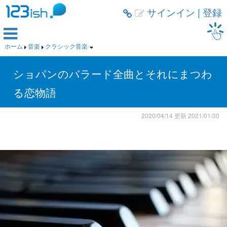
サインイン
|
登録



ホーム
音楽
クラシック音楽



ショパンのバラード全曲とそれにまつわ
る恋物語
2020/04/14
更新
2021/01/30