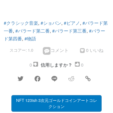
#クラシック音楽
,
#ショパン
,
#ピアノ
,
#バラード第
一番
,
#バラード第二番
,
#バラード第三番
,
#バラー
ド第四番
,
#物語
コメント
0 いいね
スコアー: 1.0


0
信用しますか？
0





NFT 123ish 3次元ゴールドコインアートコレ
クション