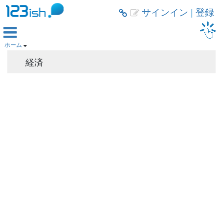
サインイン
|
登録



ホーム

経済