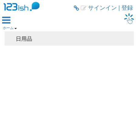
サインイン
|
登録



ホーム

日用品