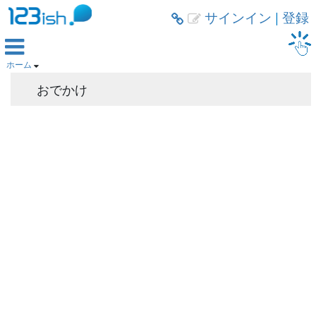
サインイン
|
登録



ホーム

おでかけ