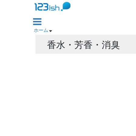

ホーム

香水・芳香・消臭